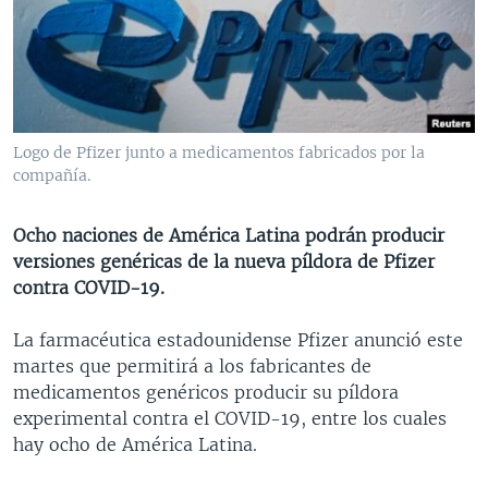
MULTIMEDIA
VENEZUELA
NICARAGUA
ECONOMÍA
PROGRAMAS TV
BRASIL
ENTRETENIMIENTO Y CULTURA
VIDEOS
RADIO
TECNOLOGÍA
FOTOGRAFÍA
EL MUNDO AL DÍA
DIRECT
DEPORTES
AUDIOS
FORO INTERAMERICANO
AVANCE INFORMATIVO
Logo de Pfizer junto a medicamentos fabricados por la
compañía.
DOCUMENTALES DE LA VOA
CIENCIA Y SALUD
VISIÓN 360
AUDIONOTICIAS
LAS CLAVES
BUENOS DÍAS AMÉRICA
Ocho naciones de América Latina podrán producir
Learning English
PANORAMA
ESTADOS UNIDOS AL DÍA
versiones genéricas de la nueva píldora de Pfizer
contra COVID-19.
SÍGANOS
EL MUNDO AL DÍA [RADIO]
FORO [RADIO]
La farmacéutica estadounidense Pfizer anunció este
martes que permitirá a los fabricantes de
DEPORTIVO INTERNACIONAL
medicamentos genéricos producir su píldora
Idiomas
NOTA ECONÓMICA
experimental contra el COVID-19, entre los cuales
hay ocho de América Latina.
ENTRETENIMIENTO