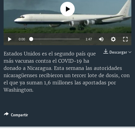
MULTIMEDIA
VENEZUELA
NICARAGUA
ECONOMÍA
No media source currently available
PROGRAMAS TV
BRASIL
ENTRETENIMIENTO Y CULTURA
VIDEOS
RADIO
TECNOLOGÍA
FOTOGRAFÍA
EL MUNDO AL DÍA
DIRECT
DEPORTES
AUDIOS
FORO INTERAMERICANO
AVANCE INFORMATIVO
0:00
1:47
DOCUMENTALES DE LA VOA
CIENCIA Y SALUD
VISIÓN 360
AUDIONOTICIAS
Descargar
Estados Unidos es el segundo país que
LAS CLAVES
BUENOS DÍAS AMÉRICA
más vacunas contra el COVID-19 ha
Learning English
donado a Nicaragua. Esta semana las autoridades
PANORAMA
ESTADOS UNIDOS AL DÍA
nicaragüenses recibieron un tercer lote de dosis, con
SÍGANOS
EL MUNDO AL DÍA [RADIO]
el que ya suman 1,6 millones las aportadas por
Washington.
FORO [RADIO]
DEPORTIVO INTERNACIONAL
Idiomas
NOTA ECONÓMICA
Compartir
ENTRETENIMIENTO