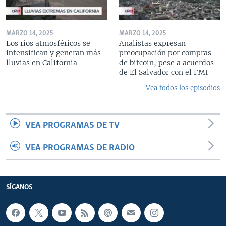
MARZO 14, 2025
MARZO 14, 2025
Los ríos atmosféricos se
Analistas expresan
intensifican y generan más
preocupación por compras
lluvias en California
de bitcoin, pese a acuerdos
de El Salvador con el FMI
Vea todos los episodios
VEA PROGRAMAS DE TV
VEA PROGRAMAS DE RADIO
SÍGANOS