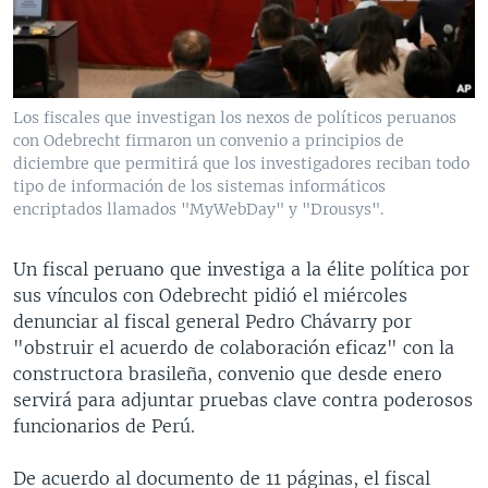
MULTIMEDIA
VENEZUELA
NICARAGUA
ECONOMÍA
PROGRAMAS TV
BRASIL
ENTRETENIMIENTO Y CULTURA
VIDEOS
RADIO
TECNOLOGÍA
FOTOGRAFÍA
EL MUNDO AL DÍA
Los fiscales que investigan los nexos de políticos peruanos
DIRECT
DEPORTES
AUDIOS
FORO INTERAMERICANO
AVANCE INFORMATIVO
con Odebrecht firmaron un convenio a principios de
diciembre que permitirá que los investigadores reciban todo
DOCUMENTALES DE LA VOA
CIENCIA Y SALUD
VISIÓN 360
AUDIONOTICIAS
tipo de información de los sistemas informáticos
encriptados llamados "MyWebDay" y "Drousys".
LAS CLAVES
BUENOS DÍAS AMÉRICA
Learning English
PANORAMA
ESTADOS UNIDOS AL DÍA
Un fiscal peruano que investiga a la élite política por
SÍGANOS
sus vínculos con Odebrecht pidió el miércoles
EL MUNDO AL DÍA [RADIO]
denunciar al fiscal general Pedro Chávarry por
FORO [RADIO]
"obstruir el acuerdo de colaboración eficaz" con la
constructora brasileña, convenio que desde enero
DEPORTIVO INTERNACIONAL
Idiomas
servirá para adjuntar pruebas clave contra poderosos
NOTA ECONÓMICA
funcionarios de Perú.
ENTRETENIMIENTO
De acuerdo al documento de 11 páginas, el fiscal