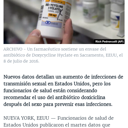
MULTIMEDIA
VENEZUELA
NICARAGUA
ECONOMÍA
PROGRAMAS TV
BRASIL
ENTRETENIMIENTO Y CULTURA
VIDEOS
RADIO
TECNOLOGÍA
FOTOGRAFÍA
EL MUNDO AL DÍA
DIRECT
DEPORTES
AUDIOS
FORO INTERAMERICANO
AVANCE INFORMATIVO
DOCUMENTALES DE LA VOA
CIENCIA Y SALUD
VISIÓN 360
AUDIONOTICIAS
ARCHIVO - Un farmacéutico sostiene un envase del
antibiótico de Doxycycline Hyclate en Sacramento, EEUU, el
LAS CLAVES
BUENOS DÍAS AMÉRICA
8 de julio de 2016.
Learning English
PANORAMA
ESTADOS UNIDOS AL DÍA
Nuevos datos detallan un aumento de infecciones de
SÍGANOS
EL MUNDO AL DÍA [RADIO]
transmisión sexual en Estados Unidos, pero los
FORO [RADIO]
funcionarios de salud están considerando
recomendar el uso del antibiótico doxiciclina
DEPORTIVO INTERNACIONAL
después del sexo para prevenir esas infecciones.
Idiomas
NOTA ECONÓMICA
NUEVA YORK, EEUU —
Funcionarios de salud de
ENTRETENIMIENTO
Estados Unidos publicaron el martes datos que