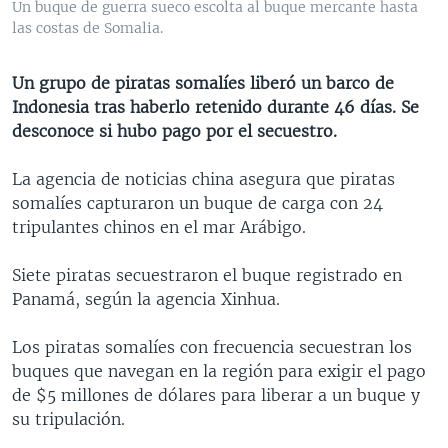
Un buque de guerra sueco escolta al buque mercante hasta
MULTIMEDIA
VENEZUELA
NICARAGUA
ECONOMÍA
las costas de Somalia.
PROGRAMAS TV
BRASIL
ENTRETENIMIENTO Y CULTURA
VIDEOS
Un grupo de piratas somalíes liberó un barco de
RADIO
TECNOLOGÍA
FOTOGRAFÍA
EL MUNDO AL DÍA
Indonesia tras haberlo retenido durante 46 días. Se
DIRECT
DEPORTES
AUDIOS
FORO INTERAMERICANO
AVANCE INFORMATIVO
desconoce si hubo pago por el secuestro.
DOCUMENTALES DE LA VOA
CIENCIA Y SALUD
VISIÓN 360
AUDIONOTICIAS
La agencia de noticias china asegura que piratas
LAS CLAVES
BUENOS DÍAS AMÉRICA
somalíes capturaron un buque de carga con 24
Learning English
tripulantes chinos en el mar Arábigo.
PANORAMA
ESTADOS UNIDOS AL DÍA
SÍGANOS
EL MUNDO AL DÍA [RADIO]
Siete piratas secuestraron el buque registrado en
Panamá, según la agencia Xinhua.
FORO [RADIO]
DEPORTIVO INTERNACIONAL
Los piratas somalíes con frecuencia secuestran los
Idiomas
buques que navegan en la región para exigir el pago
NOTA ECONÓMICA
de $5 millones de dólares para liberar a un buque y
ENTRETENIMIENTO
su tripulación.