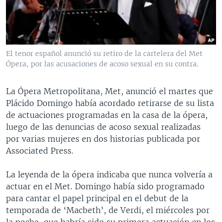
MULTIMEDIA
VENEZUELA
NICARAGUA
ECONOMÍA
PROGRAMAS TV
BRASIL
ENTRETENIMIENTO Y CULTURA
VIDEOS
RADIO
TECNOLOGÍA
FOTOGRAFÍA
EL MUNDO AL DÍA
El tenor español anunció su retiro de la cartelera del Met
DIRECT
DEPORTES
AUDIOS
FORO INTERAMERICANO
AVANCE INFORMATIVO
Ópera, por las acusaciones de acoso sexual en su contra.
DOCUMENTALES DE LA VOA
CIENCIA Y SALUD
VISIÓN 360
AUDIONOTICIAS
La Ópera Metropolitana, Met, anunció el martes que
LAS CLAVES
BUENOS DÍAS AMÉRICA
Plácido Domingo había acordado retirarse de su lista
Learning English
de actuaciones programadas en la casa de la ópera,
PANORAMA
ESTADOS UNIDOS AL DÍA
luego de las denuncias de acoso sexual realizadas
SÍGANOS
EL MUNDO AL DÍA [RADIO]
por varias mujeres en dos historias publicada por
Associated Press.
FORO [RADIO]
DEPORTIVO INTERNACIONAL
La leyenda de la ópera indicaba que nunca volvería a
Idiomas
actuar en el Met. Domingo había sido programado
NOTA ECONÓMICA
para cantar el papel principal en el debut de la
ENTRETENIMIENTO
temporada de ‘Macbeth’, de Verdi, el miércoles por
la noche, que habría sido su primera actuación en los