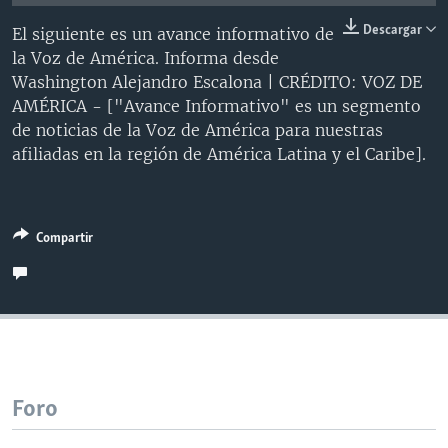
MULTIMEDIA
VENEZUELA
NICARAGUA
ECONOMÍA
Descargar
El siguiente es un avance informativo de
PROGRAMAS TV
BRASIL
ENTRETENIMIENTO Y CULTURA
VIDEOS
la Voz de América. Informa desde
Washington Alejandro Escalona | CRÉDITO: VOZ DE
RADIO
TECNOLOGÍA
FOTOGRAFÍA
EL MUNDO AL DÍA
AMÉRICA - ["Avance Informativo" es un segmento
DIRECT
DEPORTES
AUDIOS
FORO INTERAMERICANO
AVANCE INFORMATIVO
de noticias de la Voz de América para nuestras
afiliadas en la región de América Latina y el Caribe].
DOCUMENTALES DE LA VOA
CIENCIA Y SALUD
VISIÓN 360
AUDIONOTICIAS
LAS CLAVES
BUENOS DÍAS AMÉRICA
Learning English
PANORAMA
ESTADOS UNIDOS AL DÍA
Compartir
SÍGANOS
EL MUNDO AL DÍA [RADIO]
FORO [RADIO]
DEPORTIVO INTERNACIONAL
Idiomas
NOTA ECONÓMICA
Foro
ENTRETENIMIENTO