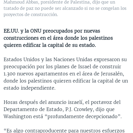
Mahmoud Abbas, presidente de Palestina, dijo que un
MULTIMEDIA
VENEZUELA
NICARAGUA
ECONOMÍA
tratado de paz no puede ser alcanzado si no se congelan los
proyectos de construcción.
PROGRAMAS TV
BRASIL
ENTRETENIMIENTO Y CULTURA
VIDEOS
RADIO
TECNOLOGÍA
FOTOGRAFÍA
EL MUNDO AL DÍA
EE.UU. y la ONU preocupados por nuevas
DIRECT
DEPORTES
AUDIOS
FORO INTERAMERICANO
AVANCE INFORMATIVO
construcciones en el área donde los palestinos
quieren edificar la capital de su estado.
DOCUMENTALES DE LA VOA
CIENCIA Y SALUD
VISIÓN 360
AUDIONOTICIAS
LAS CLAVES
BUENOS DÍAS AMÉRICA
Estados Unidos y las Naciones Unidas expresaron su
Learning English
preocupación por los planes de Israel de construir
PANORAMA
ESTADOS UNIDOS AL DÍA
1.300 nuevos apartamentos en el área de Jerusalén,
SÍGANOS
EL MUNDO AL DÍA [RADIO]
donde los palestinos quieren edificar la capital de un
estado independiente.
FORO [RADIO]
DEPORTIVO INTERNACIONAL
Horas después del anuncio israelí, el portavoz del
Idiomas
Departamento de Estado, P.J. Crowley, dijo que
NOTA ECONÓMICA
Washington está “profundamente decepcionado”.
ENTRETENIMIENTO
“Es algo contraproducente para nuestros esfuerzos