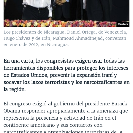
MULTIMEDIA
VENEZUELA
NICARAGUA
ECONOMÍA
PROGRAMAS TV
BRASIL
ENTRETENIMIENTO Y CULTURA
VIDEOS
RADIO
TECNOLOGÍA
FOTOGRAFÍA
EL MUNDO AL DÍA
Los presidentes de Nicaragua, Daniel Ortega, de Venezuela,
DIRECT
DEPORTES
AUDIOS
FORO INTERAMERICANO
AVANCE INFORMATIVO
Hugo Chávez y de Irán, Mahmoud Ahmadinejad, conversan
en enero de 2012, en Nicaragua.
DOCUMENTALES DE LA VOA
CIENCIA Y SALUD
VISIÓN 360
AUDIONOTICIAS
LAS CLAVES
BUENOS DÍAS AMÉRICA
En una carta, los congresistas exigen usar todas las
Learning English
herramientas disponibles para proteger los intereses
PANORAMA
ESTADOS UNIDOS AL DÍA
de Estados Unidos, prevenir la expansión iraní y
SÍGANOS
EL MUNDO AL DÍA [RADIO]
socavar los lazos terroristas y los narcotraficantes en
la región.
FORO [RADIO]
DEPORTIVO INTERNACIONAL
El congreso exigió al gobierno del presidente Barack
Idiomas
Obama responder apropiadamente a la amenaza que
NOTA ECONÓMICA
representa la presencia y actividad de Irán en el
ENTRETENIMIENTO
continente americano y sus contactos con
narcotraficantes y organizaciones terroristas de la