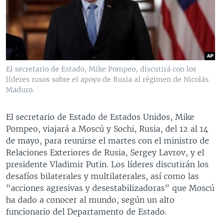
MULTIMEDIA
VENEZUELA
NICARAGUA
ECONOMÍA
PROGRAMAS TV
BRASIL
ENTRETENIMIENTO Y CULTURA
VIDEOS
RADIO
TECNOLOGÍA
FOTOGRAFÍA
EL MUNDO AL DÍA
DIRECT
DEPORTES
AUDIOS
FORO INTERAMERICANO
AVANCE INFORMATIVO
El secretario de Estado, Mike Pompeo, discutirá con los
líderes rusos sobre el apoyo de Rusia al régimen de Nicolás
DOCUMENTALES DE LA VOA
CIENCIA Y SALUD
VISIÓN 360
AUDIONOTICIAS
Maduro.
LAS CLAVES
BUENOS DÍAS AMÉRICA
Learning English
PANORAMA
ESTADOS UNIDOS AL DÍA
El secretario de Estado de Estados Unidos, Mike
Pompeo, viajará a Moscú y Sochi, Rusia, del 12 al 14
SÍGANOS
EL MUNDO AL DÍA [RADIO]
de mayo, para reunirse el martes con el ministro de
FORO [RADIO]
Relaciones Exteriores de Rusia, Sergey Lavrov, y el
presidente Vladimir Putin. Los líderes discutirán los
DEPORTIVO INTERNACIONAL
desafíos bilaterales y multilaterales, así como las
Idiomas
NOTA ECONÓMICA
"acciones agresivas y desestabilizadoras" que Moscú
ha dado a conocer al mundo, según un alto
ENTRETENIMIENTO
funcionario del Departamento de Estado.