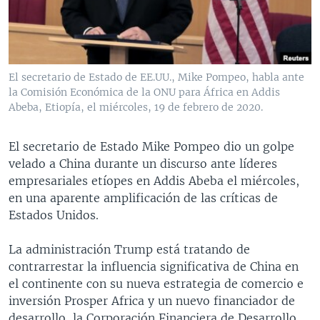
MULTIMEDIA
VENEZUELA
NICARAGUA
ECONOMÍA
PROGRAMAS TV
BRASIL
ENTRETENIMIENTO Y CULTURA
VIDEOS
RADIO
TECNOLOGÍA
FOTOGRAFÍA
EL MUNDO AL DÍA
El secretario de Estado de EE.UU., Mike Pompeo, habla ante
DIRECT
DEPORTES
AUDIOS
FORO INTERAMERICANO
AVANCE INFORMATIVO
la Comisión Económica de la ONU para África en Addis
Abeba, Etiopía, el miércoles, 19 de febrero de 2020.
DOCUMENTALES DE LA VOA
CIENCIA Y SALUD
VISIÓN 360
AUDIONOTICIAS
LAS CLAVES
BUENOS DÍAS AMÉRICA
El secretario de Estado Mike Pompeo dio un golpe
Learning English
velado a China durante un discurso ante líderes
PANORAMA
ESTADOS UNIDOS AL DÍA
empresariales etíopes en Addis Abeba el miércoles,
SÍGANOS
EL MUNDO AL DÍA [RADIO]
en una aparente amplificación de las críticas de
Estados Unidos.
FORO [RADIO]
DEPORTIVO INTERNACIONAL
La administración Trump está tratando de
Idiomas
contrarrestar la influencia significativa de China en
NOTA ECONÓMICA
el continente con su nueva estrategia de comercio e
ENTRETENIMIENTO
inversión Prosper Africa y un nuevo financiador de
desarrollo, la Corporación Financiera de Desarrollo