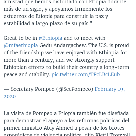
amistad que hemos disfrutado con Etiopía durante
más de un siglo, y apoyamos firmemente los
esfuerzos de Etiopía para construir la paz y
estabilidad a largo plazo de su país."
Great to be in
#Ethiopia
and to meet with
@mfaethiopia
Gedu Andargachew. The U.S. is proud
of the friendship we have enjoyed with Ethiopia for
more than a century, and we strongly support
Ethiopian efforts to build their country’s long-term
peace and stability.
pic.twitter.com/TFcLBcLEub
— Secretary Pompeo (@SecPompeo)
February 19,
2020
La visita de Pompeo a Etiopía también fue diseñada
para demostrar el apoyo a las reformas políticas del
primer ministro Abiy Ahmed a pesar de los brotes
esporádicos de violencia política, dijo Kjetil Tronvoll,