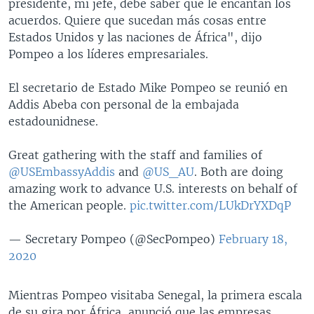
presidente, mi jefe, debe saber que le encantan los
acuerdos. Quiere que sucedan más cosas entre
Estados Unidos y las naciones de África", dijo
Pompeo a los líderes empresariales.
El secretario de Estado Mike Pompeo se reunió en
Addis Abeba con personal de la embajada
estadounidnese.
Great gathering with the staff and families of
@USEmbassyAddis
and
@US_AU
. Both are doing
amazing work to advance U.S. interests on behalf of
the American people.
pic.twitter.com/LUkDrYXDqP
— Secretary Pompeo (@SecPompeo)
February 18,
2020
Mientras Pompeo visitaba Senegal, la primera escala
de su gira por África, anunció que las empresas