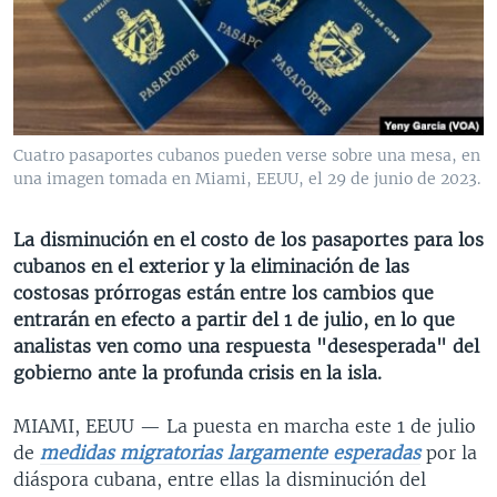
MULTIMEDIA
VENEZUELA
NICARAGUA
ECONOMÍA
PROGRAMAS TV
BRASIL
ENTRETENIMIENTO Y CULTURA
VIDEOS
RADIO
TECNOLOGÍA
FOTOGRAFÍA
EL MUNDO AL DÍA
DIRECT
DEPORTES
AUDIOS
FORO INTERAMERICANO
AVANCE INFORMATIVO
Cuatro pasaportes cubanos pueden verse sobre una mesa, en
una imagen tomada en Miami, EEUU, el 29 de junio de 2023.
DOCUMENTALES DE LA VOA
CIENCIA Y SALUD
VISIÓN 360
AUDIONOTICIAS
LAS CLAVES
BUENOS DÍAS AMÉRICA
La disminución en el costo de los pasaportes para los
Learning English
PANORAMA
ESTADOS UNIDOS AL DÍA
cubanos en el exterior y la eliminación de las
costosas prórrogas están entre los cambios que
SÍGANOS
EL MUNDO AL DÍA [RADIO]
entrarán en efecto a partir del 1 de julio, en lo que
FORO [RADIO]
analistas ven como una respuesta "desesperada" del
gobierno ante la profunda crisis en la isla.
DEPORTIVO INTERNACIONAL
Idiomas
NOTA ECONÓMICA
MIAMI, EEUU —
La puesta en marcha este 1 de julio
de
medidas migratorias largamente esperadas
por la
ENTRETENIMIENTO
diáspora cubana, entre ellas la disminución del