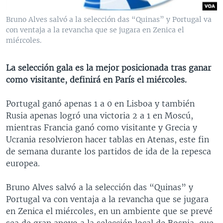
MULTIMEDIA
VENEZUELA
NICARAGUA
ECONOMÍA
Bruno Alves salvó a la selección das “Quinas” y Portugal va
PROGRAMAS TV
BRASIL
ENTRETENIMIENTO Y CULTURA
VIDEOS
con ventaja a la revancha que se jugara en Zenica el
miércoles.
RADIO
TECNOLOGÍA
FOTOGRAFÍA
EL MUNDO AL DÍA
DIRECT
DEPORTES
AUDIOS
FORO INTERAMERICANO
AVANCE INFORMATIVO
La selección gala es la mejor posicionada tras ganar
como visitante, definirá en París el miércoles.
DOCUMENTALES DE LA VOA
CIENCIA Y SALUD
VISIÓN 360
AUDIONOTICIAS
LAS CLAVES
BUENOS DÍAS AMÉRICA
Portugal ganó apenas 1 a 0 en Lisboa y también
Learning English
Rusia apenas logró una victoria 2 a 1 en Moscú,
PANORAMA
ESTADOS UNIDOS AL DÍA
mientras Francia ganó como visitante y Grecia y
SÍGANOS
EL MUNDO AL DÍA [RADIO]
Ucrania resolvieron hacer tablas en Atenas, este fin
de semana durante los partidos de ida de la repesca
FORO [RADIO]
europea.
DEPORTIVO INTERNACIONAL
Idiomas
Bruno Alves salvó a la selección das “Quinas” y
NOTA ECONÓMICA
Portugal va con ventaja a la revancha que se jugara
ENTRETENIMIENTO
en Zenica el miércoles, en un ambiente que se prevé
sea de gran apoyo a la selección local de Bosnia, que