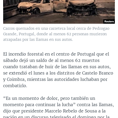
MULTIMEDIA
VENEZUELA
NICARAGUA
ECONOMÍA
PROGRAMAS TV
BRASIL
ENTRETENIMIENTO Y CULTURA
VIDEOS
RADIO
TECNOLOGÍA
FOTOGRAFÍA
EL MUNDO AL DÍA
Carros quemados en una carretera local cerca de Pedrogao
DIRECT
DEPORTES
AUDIOS
FORO INTERAMERICANO
AVANCE INFORMATIVO
Grande, Portugal, donde al menos 62 personas murieron
atrapadas por las llamas en sus autos.
DOCUMENTALES DE LA VOA
CIENCIA Y SALUD
VISIÓN 360
AUDIONOTICIAS
LAS CLAVES
BUENOS DÍAS AMÉRICA
El incendio forestal en el centro de Portugal que el
Learning English
sábado dejó un saldo de al menos 62 muertos
PANORAMA
ESTADOS UNIDOS AL DÍA
cuando trataban de huir de las llamas en sus autos,
SÍGANOS
EL MUNDO AL DÍA [RADIO]
se extendió el lunes a los distritos de Castelo Branco
y Coimbra, mientras las autoridades luchaban por
FORO [RADIO]
combatirlo.
DEPORTIVO INTERNACIONAL
Idiomas
“Es un momento de dolor, pero también un
NOTA ECONÓMICA
momento para continuar la lucha” contra las llamas,
ENTRETENIMIENTO
dijo que presidente Marcelo Rebelo de Sousa a la
nación en un discurso televisado el domingo por la