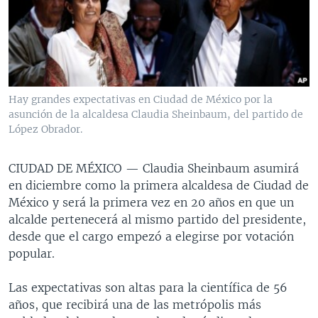
MULTIMEDIA
VENEZUELA
NICARAGUA
ECONOMÍA
PROGRAMAS TV
BRASIL
ENTRETENIMIENTO Y CULTURA
VIDEOS
RADIO
TECNOLOGÍA
FOTOGRAFÍA
EL MUNDO AL DÍA
DIRECT
DEPORTES
AUDIOS
FORO INTERAMERICANO
AVANCE INFORMATIVO
Hay grandes expectativas en Ciudad de México por la
asunción de la alcaldesa Claudia Sheinbaum, del partido de
DOCUMENTALES DE LA VOA
CIENCIA Y SALUD
VISIÓN 360
AUDIONOTICIAS
López Obrador.
LAS CLAVES
BUENOS DÍAS AMÉRICA
Learning English
PANORAMA
ESTADOS UNIDOS AL DÍA
CIUDAD DE MÉXICO —
Claudia Sheinbaum asumirá
en diciembre como la primera alcaldesa de Ciudad de
SÍGANOS
EL MUNDO AL DÍA [RADIO]
México y será la primera vez en 20 años en que un
FORO [RADIO]
alcalde pertenecerá al mismo partido del presidente,
desde que el cargo empezó a elegirse por votación
DEPORTIVO INTERNACIONAL
popular.
Idiomas
NOTA ECONÓMICA
Las expectativas son altas para la científica de 56
ENTRETENIMIENTO
años, que recibirá una de las metrópolis más