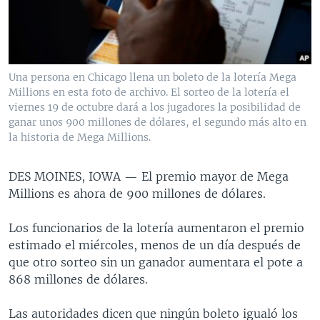
MULTIMEDIA
VENEZUELA
NICARAGUA
ECONOMÍA
PROGRAMAS TV
BRASIL
ENTRETENIMIENTO Y CULTURA
VIDEOS
RADIO
TECNOLOGÍA
FOTOGRAFÍA
EL MUNDO AL DÍA
Una persona en Chicago llena un boleto de la lotería Mega
DIRECT
DEPORTES
AUDIOS
FORO INTERAMERICANO
AVANCE INFORMATIVO
Millions en esta foto de archivo. El sorteo de la lotería el
viernes 19 de octubre dará a los jugadores la posibilidad de
DOCUMENTALES DE LA VOA
CIENCIA Y SALUD
VISIÓN 360
AUDIONOTICIAS
ganar unos 900 millones de dólares, el segundo más alto en
la historia de Mega Millions.
LAS CLAVES
BUENOS DÍAS AMÉRICA
Learning English
PANORAMA
ESTADOS UNIDOS AL DÍA
DES MOINES, IOWA —
El premio mayor de Mega
SÍGANOS
Millions es ahora de 900 millones de dólares.
EL MUNDO AL DÍA [RADIO]
FORO [RADIO]
Los funcionarios de la lotería aumentaron el premio
estimado el miércoles, menos de un día después de
DEPORTIVO INTERNACIONAL
Idiomas
que otro sorteo sin un ganador aumentara el pote a
NOTA ECONÓMICA
868 millones de dólares.
ENTRETENIMIENTO
Las autoridades dicen que ningún boleto igualó los