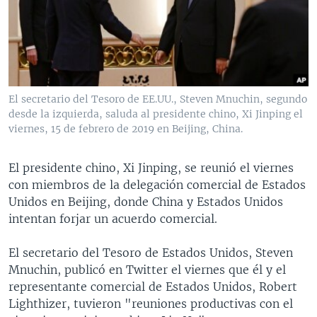
MULTIMEDIA
VENEZUELA
NICARAGUA
ECONOMÍA
PROGRAMAS TV
BRASIL
ENTRETENIMIENTO Y CULTURA
VIDEOS
RADIO
TECNOLOGÍA
FOTOGRAFÍA
EL MUNDO AL DÍA
DIRECT
DEPORTES
AUDIOS
FORO INTERAMERICANO
AVANCE INFORMATIVO
El secretario del Tesoro de EE.UU., Steven Mnuchin, segundo
desde la izquierda, saluda al presidente chino, Xi Jinping el
DOCUMENTALES DE LA VOA
CIENCIA Y SALUD
VISIÓN 360
AUDIONOTICIAS
viernes, 15 de febrero de 2019 en Beijing, China.
LAS CLAVES
BUENOS DÍAS AMÉRICA
Learning English
PANORAMA
ESTADOS UNIDOS AL DÍA
El presidente chino, Xi Jinping, se reunió el viernes
con miembros de la delegación comercial de Estados
SÍGANOS
EL MUNDO AL DÍA [RADIO]
Unidos en Beijing, donde China y Estados Unidos
FORO [RADIO]
intentan forjar un acuerdo comercial.
DEPORTIVO INTERNACIONAL
El secretario del Tesoro de Estados Unidos, Steven
Idiomas
NOTA ECONÓMICA
Mnuchin, publicó en Twitter el viernes que él y el
representante comercial de Estados Unidos, Robert
ENTRETENIMIENTO
Lighthizer, tuvieron "reuniones productivas con el