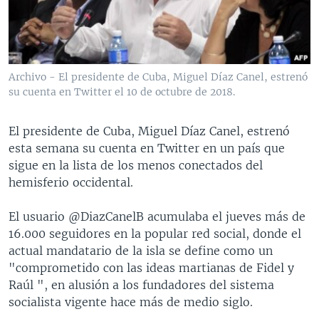
MULTIMEDIA
VENEZUELA
NICARAGUA
ECONOMÍA
PROGRAMAS TV
BRASIL
ENTRETENIMIENTO Y CULTURA
VIDEOS
RADIO
TECNOLOGÍA
FOTOGRAFÍA
EL MUNDO AL DÍA
Archivo - El presidente de Cuba, Miguel Díaz Canel, estrenó
DIRECT
DEPORTES
AUDIOS
FORO INTERAMERICANO
AVANCE INFORMATIVO
su cuenta en Twitter el 10 de octubre de 2018.
DOCUMENTALES DE LA VOA
CIENCIA Y SALUD
VISIÓN 360
AUDIONOTICIAS
El presidente de Cuba, Miguel Díaz Canel, estrenó
LAS CLAVES
BUENOS DÍAS AMÉRICA
esta semana su cuenta en Twitter en un país que
Learning English
sigue en la lista de los menos conectados del
PANORAMA
ESTADOS UNIDOS AL DÍA
hemisferio occidental.
SÍGANOS
EL MUNDO AL DÍA [RADIO]
El usuario @DiazCanelB acumulaba el jueves más de
FORO [RADIO]
16.000 seguidores en la popular red social, donde el
DEPORTIVO INTERNACIONAL
actual mandatario de la isla se define como un
Idiomas
"comprometido con las ideas martianas de Fidel y
NOTA ECONÓMICA
Raúl ", en alusión a los fundadores del sistema
ENTRETENIMIENTO
socialista vigente hace más de medio siglo.