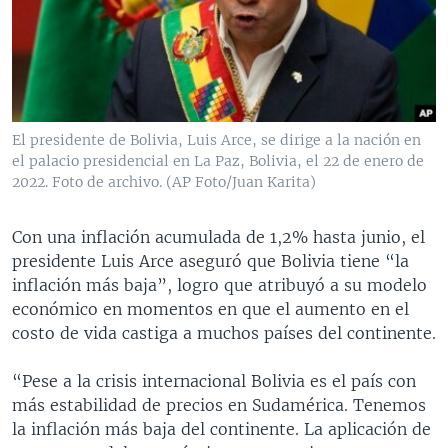
MULTIMEDIA
VENEZUELA
NICARAGUA
ECONOMÍA
PROGRAMAS TV
BRASIL
ENTRETENIMIENTO Y CULTURA
VIDEOS
RADIO
TECNOLOGÍA
FOTOGRAFÍA
EL MUNDO AL DÍA
DIRECT
DEPORTES
AUDIOS
FORO INTERAMERICANO
AVANCE INFORMATIVO
El presidente de Bolivia, Luis Arce, se dirige a la nación en
el palacio presidencial en La Paz, Bolivia, el 22 de enero de
DOCUMENTALES DE LA VOA
CIENCIA Y SALUD
VISIÓN 360
AUDIONOTICIAS
2022. Foto de archivo. (AP Foto/Juan Karita)
LAS CLAVES
BUENOS DÍAS AMÉRICA
Learning English
PANORAMA
ESTADOS UNIDOS AL DÍA
Con una inflación acumulada de 1,2% hasta junio, el
presidente Luis Arce aseguró que Bolivia tiene “la
SÍGANOS
EL MUNDO AL DÍA [RADIO]
inflación más baja”, logro que atribuyó a su modelo
FORO [RADIO]
económico en momentos en que el aumento en el
costo de vida castiga a muchos países del continente.
DEPORTIVO INTERNACIONAL
Idiomas
NOTA ECONÓMICA
“Pese a la crisis internacional Bolivia es el país con
más estabilidad de precios en Sudamérica. Tenemos
ENTRETENIMIENTO
la inflación más baja del continente. La aplicación de