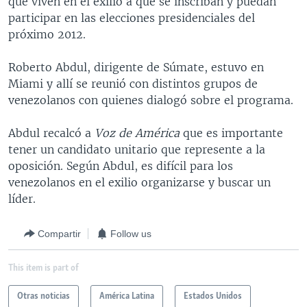
que viven en el exilio a que se inscriban y puedan
MULTIMEDIA
VENEZUELA
NICARAGUA
ECONOMÍA
participar en las elecciones presidenciales del
próximo 2012.
PROGRAMAS TV
BRASIL
ENTRETENIMIENTO Y CULTURA
VIDEOS
RADIO
TECNOLOGÍA
FOTOGRAFÍA
EL MUNDO AL DÍA
Roberto Abdul, dirigente de Súmate, estuvo en
Miami y allí se reunió con distintos grupos de
DIRECT
DEPORTES
AUDIOS
FORO INTERAMERICANO
AVANCE INFORMATIVO
venezolanos con quienes dialogó sobre el programa.
DOCUMENTALES DE LA VOA
CIENCIA Y SALUD
VISIÓN 360
AUDIONOTICIAS
Abdul recalcó a
Voz de América
que es importante
LAS CLAVES
BUENOS DÍAS AMÉRICA
Learning English
tener un candidato unitario que represente a la
PANORAMA
ESTADOS UNIDOS AL DÍA
oposición. Según Abdul, es difícil para los
venezolanos en el exilio organizarse y buscar un
SÍGANOS
EL MUNDO AL DÍA [RADIO]
líder.
FORO [RADIO]
Compartir
Follow us
DEPORTIVO INTERNACIONAL
Idiomas
NOTA ECONÓMICA
This item is part of
ENTRETENIMIENTO
Otras noticias
América Latina
Estados Unidos