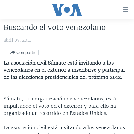
Enlaces
para
accesibilidad
Buscando el voto venezolano
Salte
AMÉRICA DEL NORTE
al
abril 07, 2011
ELECCIONES EEUU 2024
EEUU
contenido
Compartir
principal
VOA VERIFICA
MÉXICO
ELECCIONES EEUU
Salte
La asociación civil Súmate está invitando a los
AMÉRICA LATINA
HAITÍ
VOTO DIVIDIDO
VOA VERIFICA UCRANIA/RUSIA
al
venezolanos en el exterior a inscribirse y participar
navegador
CHINA EN AMÉRICA LATINA
VOA VERIFICA INMIGRACIÓN
ARGENTINA
de las elecciones presidenciales del próximo 2012.
principal
CENTROAMÉRICA
VOA VERIFICA AMÉRICA LATINA
BOLIVIA
Salte
a
OTRAS SECCIONES
COLOMBIA
COSTA RICA
Súmate, una organización de venezolanos, está
búsqueda
impulsando el voto en el exterior y para ello ha
ESPECIALES DE LA VOA
CHILE
EL SALVADOR
INMIGRACIÓN
organizado un recorrido en Estados Unidos.
LIBERTAD DE PRENSA
PERÚ
GUATEMALA
LIBERTAD DE PRENSA
La asociación civil está invitando a los venezolanos
UCRANIA
ECUADOR
HONDURAS
MUNDO