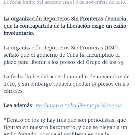
La fecha límite del acuerdo era el 6 de noviembre de 2010.
MULTIMEDIA
VENEZUELA
NICARAGUA
ECONOMÍA
PROGRAMAS TV
BRASIL
ENTRETENIMIENTO Y CULTURA
VIDEOS
La organización Reporteros Sin Fronteras denuncia
que la contrapartida de la liberación exige un exilio
RADIO
TECNOLOGÍA
FOTOGRAFÍA
EL MUNDO AL DÍA
involuntario.
DIRECT
DEPORTES
AUDIOS
FORO INTERAMERICANO
AVANCE INFORMATIVO
La organización Reporteros Sin Fronteras (RSF)
DOCUMENTALES DE LA VOA
CIENCIA Y SALUD
VISIÓN 360
AUDIONOTICIAS
señaló que el gobierno de Cuba ha incumplido el
LAS CLAVES
BUENOS DÍAS AMÉRICA
plazo para liberar a los presos del Grupo de los 75.
Learning English
PANORAMA
ESTADOS UNIDOS AL DÍA
La fecha límite del acuerdo era el 6 de noviembre de
SÍGANOS
EL MUNDO AL DÍA [RADIO]
2010, y sin embargo todavía quedan 13 presos en las
cárceles.
FORO [RADIO]
DEPORTIVO INTERNACIONAL
Lea además:
Reclaman a Cuba liberar prisioneros
Idiomas
NOTA ECONÓMICA
“Dentro de los 13 hay tres que son periodistas, que
ENTRETENIMIENTO
figuran en nuestro barómetro, y que se niegan a un
exilio forzado, porque el problema es que la