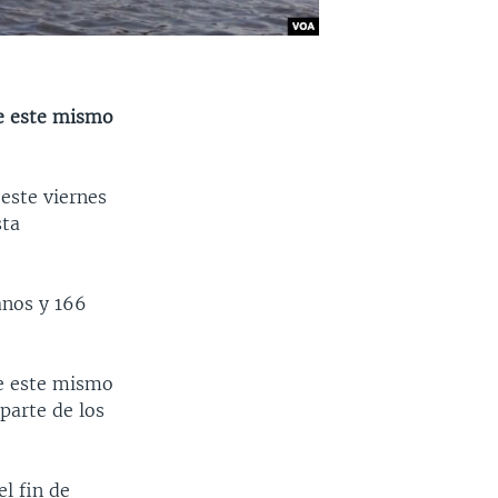
de este mismo
este viernes
sta
canos y 166
de este mismo
parte de los
el fin de