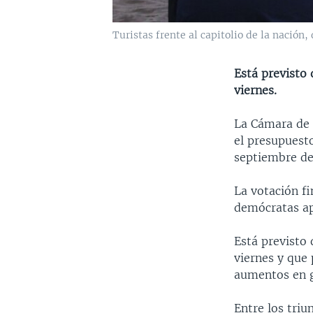
Turistas frente al capitolio de la nación
Está previsto
viernes.
La Cámara de 
el presupuest
septiembre de
La votación fi
demócratas ap
Está previsto
viernes y que 
aumentos en g
Entre los triu