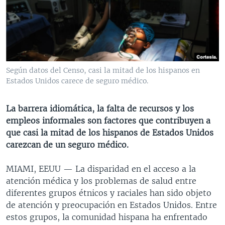
MULTIMEDIA
VENEZUELA
NICARAGUA
ECONOMÍA
PROGRAMAS TV
BRASIL
ENTRETENIMIENTO Y CULTURA
VIDEOS
RADIO
TECNOLOGÍA
FOTOGRAFÍA
EL MUNDO AL DÍA
DIRECT
DEPORTES
AUDIOS
FORO INTERAMERICANO
AVANCE INFORMATIVO
Según datos del Censo, casi la mitad de los hispanos en
Estados Unidos carece de seguro médico.
DOCUMENTALES DE LA VOA
CIENCIA Y SALUD
VISIÓN 360
AUDIONOTICIAS
LAS CLAVES
BUENOS DÍAS AMÉRICA
La barrera idiomática, la falta de recursos y los
Learning English
PANORAMA
ESTADOS UNIDOS AL DÍA
empleos informales son factores que contribuyen a
que casi la mitad de los hispanos de Estados Unidos
SÍGANOS
EL MUNDO AL DÍA [RADIO]
carezcan de un seguro médico.
FORO [RADIO]
MIAMI, EEUU —
La disparidad en el acceso a la
DEPORTIVO INTERNACIONAL
atención médica y los problemas de salud entre
Idiomas
NOTA ECONÓMICA
diferentes grupos étnicos y raciales han sido objeto
de atención y preocupación en Estados Unidos. Entre
ENTRETENIMIENTO
estos grupos, la comunidad hispana ha enfrentado