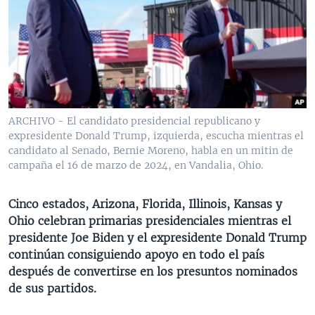
MULTIMEDIA
VENEZUELA
NICARAGUA
ECONOMÍA
PROGRAMAS TV
BRASIL
ENTRETENIMIENTO Y CULTURA
VIDEOS
RADIO
TECNOLOGÍA
FOTOGRAFÍA
EL MUNDO AL DÍA
DIRECT
DEPORTES
AUDIOS
FORO INTERAMERICANO
AVANCE INFORMATIVO
DOCUMENTALES DE LA VOA
CIENCIA Y SALUD
VISIÓN 360
AUDIONOTICIAS
ARCHIVO - El candidato presidencial republicano y
expresidente Donald Trump, izquierda, escucha mientras el
LAS CLAVES
BUENOS DÍAS AMÉRICA
candidato al Senado, Bernie Moreno, habla en un mitin de
Learning English
PANORAMA
ESTADOS UNIDOS AL DÍA
campaña el 16 de marzo de 2024, en Vandalia, Ohio.
SÍGANOS
EL MUNDO AL DÍA [RADIO]
Cinco estados, Arizona, Florida, Illinois, Kansas y
FORO [RADIO]
Ohio celebran primarias presidenciales mientras el
presidente Joe Biden y el expresidente Donald Trump
DEPORTIVO INTERNACIONAL
continúan consiguiendo apoyo en todo el país
Idiomas
NOTA ECONÓMICA
después de convertirse en los presuntos nominados
de sus partidos.
ENTRETENIMIENTO