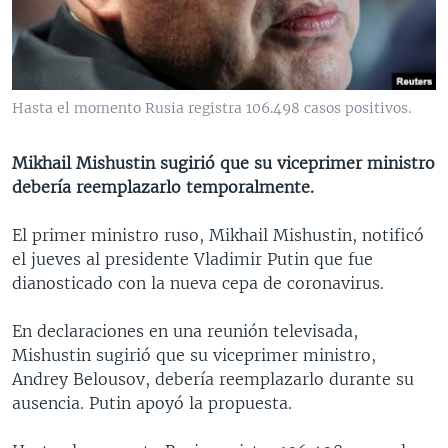
MULTIMEDIA
VENEZUELA
NICARAGUA
ECONOMÍA
PROGRAMAS TV
BRASIL
ENTRETENIMIENTO Y CULTURA
VIDEOS
RADIO
TECNOLOGÍA
FOTOGRAFÍA
EL MUNDO AL DÍA
Hasta el momento Rusia registra 106.498 casos positivos.
DIRECT
DEPORTES
AUDIOS
FORO INTERAMERICANO
AVANCE INFORMATIVO
Mikhail Mishustin sugirió que su viceprimer ministro
DOCUMENTALES DE LA VOA
CIENCIA Y SALUD
VISIÓN 360
AUDIONOTICIAS
debería reemplazarlo temporalmente.
LAS CLAVES
BUENOS DÍAS AMÉRICA
Learning English
El primer ministro ruso, Mikhail Mishustin, notificó
PANORAMA
ESTADOS UNIDOS AL DÍA
el jueves al presidente Vladimir Putin que fue
SÍGANOS
EL MUNDO AL DÍA [RADIO]
dianosticado con la nueva cepa de coronavirus.
FORO [RADIO]
En declaraciones en una reunión televisada,
DEPORTIVO INTERNACIONAL
Mishustin sugirió que su viceprimer ministro,
Idiomas
Andrey Belousov, debería reemplazarlo durante su
NOTA ECONÓMICA
ausencia. Putin apoyó la propuesta.
ENTRETENIMIENTO