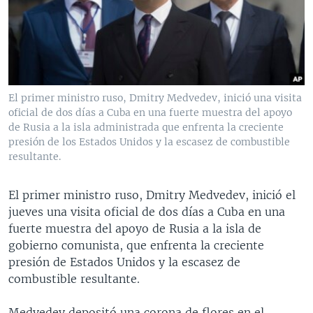
MULTIMEDIA
VENEZUELA
NICARAGUA
ECONOMÍA
PROGRAMAS TV
BRASIL
ENTRETENIMIENTO Y CULTURA
VIDEOS
RADIO
TECNOLOGÍA
FOTOGRAFÍA
EL MUNDO AL DÍA
DIRECT
DEPORTES
AUDIOS
FORO INTERAMERICANO
AVANCE INFORMATIVO
El primer ministro ruso, Dmitry Medvedev, inició una visita
oficial de dos días a Cuba en una fuerte muestra del apoyo
DOCUMENTALES DE LA VOA
CIENCIA Y SALUD
VISIÓN 360
AUDIONOTICIAS
de Rusia a la isla administrada que enfrenta la creciente
LAS CLAVES
BUENOS DÍAS AMÉRICA
presión de los Estados Unidos y la escasez de combustible
Learning English
resultante.
PANORAMA
ESTADOS UNIDOS AL DÍA
SÍGANOS
EL MUNDO AL DÍA [RADIO]
El primer ministro ruso, Dmitry Medvedev, inició el
jueves una visita oficial de dos días a Cuba en una
FORO [RADIO]
fuerte muestra del apoyo de Rusia a la isla de
DEPORTIVO INTERNACIONAL
gobierno comunista, que enfrenta la creciente
Idiomas
presión de Estados Unidos y la escasez de
NOTA ECONÓMICA
combustible resultante.
ENTRETENIMIENTO
Medvedev depositó una corona de flores en el