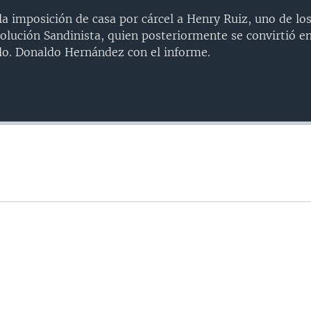
la imposición de casa por cárcel a Henry Ruiz, uno de lo
lución Sandinista, quien posteriormente se convirtió en 
lo. Donaldo Hernández con el informe.
Auto
240p
360p
720p
1080p