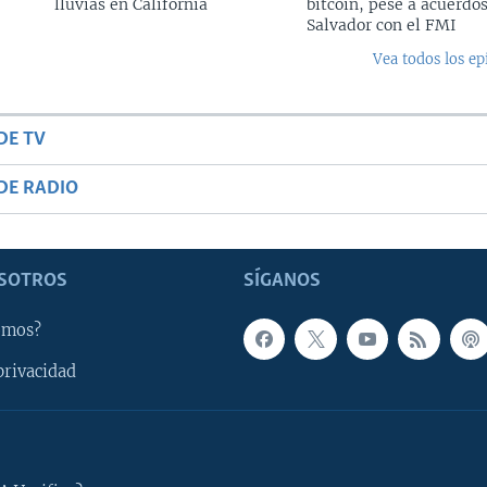
lluvias en California
bitcoin, pese a acuerdos
Salvador con el FMI
Vea todos los ep
DE TV
DE RADIO
SOTROS
SÍGANOS
omos?
privacidad