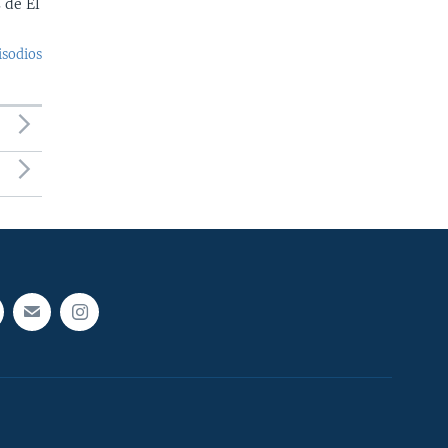
 de El
isodios