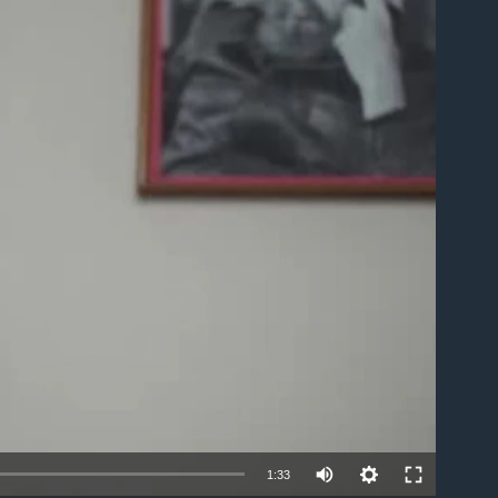
able
Auto
1:33