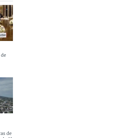
 de
as de