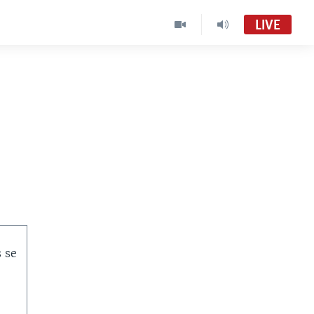
LIVE
s se