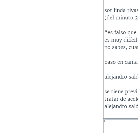
sot linda riv
(del minuto 2
“es falso que
es muy difíci
no sabes, cuan
paso en cama
alejandro sal
se tiene prev
tratar de ace
alejandro sal