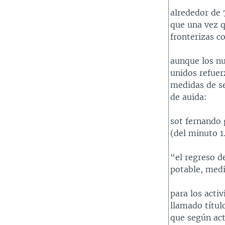
alrededor de 
que una vez q
fronterizas co
aunque los n
unidos refuer
medidas de s
de auida:
sot fernando 
(del minuto 1.
“el regreso d
potable, medi
para los acti
llamado títul
que según acti