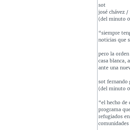
sot
josé chávez 
(del minuto 0
“siempre teng
noticias que 
pero la orden 
casa blanca, 
ante una nuev
sot fernando 
(del minuto 0.
“el hecho de 
programa que 
refugiados en
comunidades c