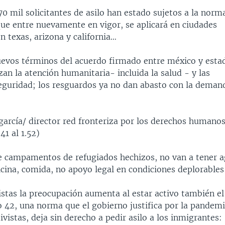
70 mil solicitantes de asilo han estado sujetos a la norm
ue entre nuevamente en vigor, se aplicará en ciudades
n texas, arizona y california…
uevos términos del acuerdo firmado entre méxico y esta
zan la atención humanitaria- incluida la salud - y las
eguridad; los resguardos ya no dan abasto con la deman
garcía/ director red fronteriza por los derechos humano
41 al 1.52)
e campamentos de refugiados hechizos, no van a tener 
cina, comida, no apoyo legal en condiciones deplorables
vistas la preocupación aumenta al estar activo también el
o 42, una norma que el gobierno justifica por la pandemi
vistas, deja sin derecho a pedir asilo a los inmigrantes: