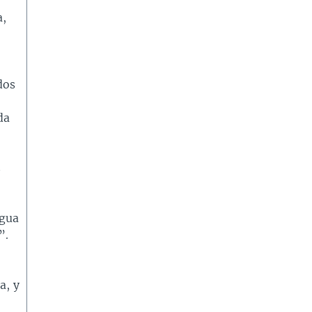
a,
dos
da
s
agua
”.
a, y