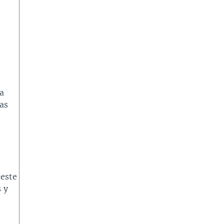
la
as
s
 este
 y
s