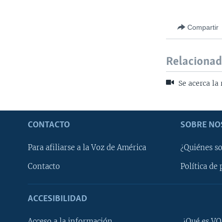
Compartir
Relaciona
Se acerca la
CONTACTO
SOBRE NO
Para afiliarse a la Voz de América
¿Quiénes s
Contacto
Política de 
ACCESIBILIDAD
Learning English
Acceso a la información
¿Qué es VO