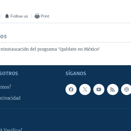
Follow us
Print
dos
 reinstauración del programa 'Quédate en México'
SOTROS
SÍGANOS
omos?
privacidad
A Verifica?