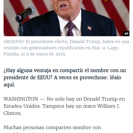
MULTIMEDIA
VENEZUELA
NICARAGUA
ECONOMÍA
PROGRAMAS TV
BRASIL
ENTRETENIMIENTO Y CULTURA
VIDEOS
RADIO
TECNOLOGÍA
FOTOGRAFÍA
EL MUNDO AL DÍA
DIRECT
DEPORTES
AUDIOS
FORO INTERAMERICANO
AVANCE INFORMATIVO
ARCHIVO: El presidente electo, Donald Trump, habla en una
reunión con gobernadores republicanos en Mar-a-Lago,
DOCUMENTALES DE LA VOA
CIENCIA Y SALUD
VISIÓN 360
AUDIONOTICIAS
Florida, el 9 de enero de 2025.
LAS CLAVES
BUENOS DÍAS AMÉRICA
Learning English
PANORAMA
ESTADOS UNIDOS AL DÍA
¿Hay alguna ventaja en compartir el nombre con un
presidente de EEUU? A veces es provechoso: léalo
SÍGANOS
EL MUNDO AL DÍA [RADIO]
aquí.
FORO [RADIO]
WASHINGTON —
No solo hay un Donald Trump en
DEPORTIVO INTERNACIONAL
Estados Unidos. Tampoco hay un único William J.
Idiomas
NOTA ECONÓMICA
Clinton.
ENTRETENIMIENTO
Muchas personas comparten nombre con