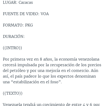
LUGAR: Caracas
MULTIMEDIA
VENEZUELA
NICARAGUA
ECONOMÍA
PROGRAMAS TV
BRASIL
ENTRETENIMIENTO Y CULTURA
VIDEOS
FUENTE DE VIDEO: VOA
RADIO
TECNOLOGÍA
FOTOGRAFÍA
EL MUNDO AL DÍA
FORMATO: PKG
DIRECT
DEPORTES
AUDIOS
FORO INTERAMERICANO
AVANCE INFORMATIVO
DURACIÓN:
DOCUMENTALES DE LA VOA
CIENCIA Y SALUD
VISIÓN 360
AUDIONOTICIAS
LAS CLAVES
BUENOS DÍAS AMÉRICA
((INTRO))
Learning English
PANORAMA
ESTADOS UNIDOS AL DÍA
Por primera vez en 8 años, la economía venezolana
SÍGANOS
EL MUNDO AL DÍA [RADIO]
crecerá impulsada por la recuperación de los precios
del petróleo y por una mejoría en el comercio. Aún
FORO [RADIO]
así, el país padece lo que los expertos denominan
DEPORTIVO INTERNACIONAL
una “estabilización en el foso”.
Idiomas
NOTA ECONÓMICA
((TEXTO))
ENTRETENIMIENTO
Venezuela tendrá un crecimiento de entre 4 y 6 por