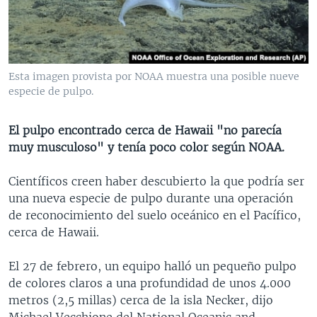
MULTIMEDIA
VENEZUELA
NICARAGUA
ECONOMÍA
PROGRAMAS TV
BRASIL
ENTRETENIMIENTO Y CULTURA
VIDEOS
RADIO
TECNOLOGÍA
FOTOGRAFÍA
EL MUNDO AL DÍA
Esta imagen provista por NOAA muestra una posible nueve
DIRECT
DEPORTES
AUDIOS
FORO INTERAMERICANO
AVANCE INFORMATIVO
especie de pulpo.
DOCUMENTALES DE LA VOA
CIENCIA Y SALUD
VISIÓN 360
AUDIONOTICIAS
El pulpo encontrado cerca de Hawaii "no parecía
LAS CLAVES
BUENOS DÍAS AMÉRICA
muy musculoso" y tenía poco color según NOAA.
Learning English
PANORAMA
ESTADOS UNIDOS AL DÍA
Científicos creen haber descubierto la que podría ser
SÍGANOS
EL MUNDO AL DÍA [RADIO]
una nueva especie de pulpo durante una operación
de reconocimiento del suelo oceánico en el Pacífico,
FORO [RADIO]
cerca de Hawaii.
DEPORTIVO INTERNACIONAL
Idiomas
El 27 de febrero, un equipo halló un pequeño pulpo
NOTA ECONÓMICA
de colores claros a una profundidad de unos 4.000
ENTRETENIMIENTO
metros (2,5 millas) cerca de la isla Necker, dijo
Michael Vecchione del National Oceanic and