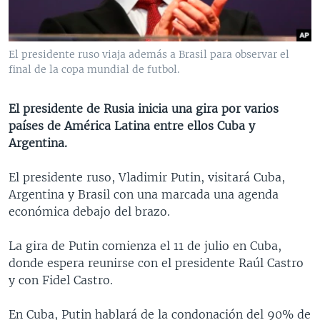
MULTIMEDIA
VENEZUELA
NICARAGUA
ECONOMÍA
PROGRAMAS TV
BRASIL
ENTRETENIMIENTO Y CULTURA
VIDEOS
El presidente ruso viaja además a Brasil para observar el
RADIO
TECNOLOGÍA
FOTOGRAFÍA
EL MUNDO AL DÍA
final de la copa mundial de futbol.
DIRECT
DEPORTES
AUDIOS
FORO INTERAMERICANO
AVANCE INFORMATIVO
El presidente de Rusia inicia una gira por varios
DOCUMENTALES DE LA VOA
CIENCIA Y SALUD
VISIÓN 360
AUDIONOTICIAS
países de América Latina entre ellos Cuba y
LAS CLAVES
BUENOS DÍAS AMÉRICA
Argentina.
Learning English
PANORAMA
ESTADOS UNIDOS AL DÍA
El presidente ruso, Vladimir Putin, visitará Cuba,
SÍGANOS
EL MUNDO AL DÍA [RADIO]
Argentina y Brasil con una marcada una agenda
económica debajo del brazo.
FORO [RADIO]
DEPORTIVO INTERNACIONAL
La gira de Putin comienza el 11 de julio en Cuba,
Idiomas
donde espera reunirse con el presidente Raúl Castro
NOTA ECONÓMICA
y con Fidel Castro.
ENTRETENIMIENTO
En Cuba, Putin hablará de la condonación del 90% de