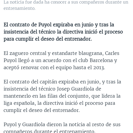
La noticia fue dada ha conocer a sus compañeros durante un
MULTIMEDIA
VENEZUELA
NICARAGUA
ECONOMÍA
entrenamiento.
PROGRAMAS TV
BRASIL
ENTRETENIMIENTO Y CULTURA
VIDEOS
El contrato de Puyol expiraba en junio y tras la
RADIO
TECNOLOGÍA
FOTOGRAFÍA
EL MUNDO AL DÍA
insistencia del técnico la directiva inició el proceso
DIRECT
DEPORTES
AUDIOS
FORO INTERAMERICANO
AVANCE INFORMATIVO
para cumplir el deseo del entrenador.
DOCUMENTALES DE LA VOA
CIENCIA Y SALUD
VISIÓN 360
AUDIONOTICIAS
El zaguero central y estandarte blaugrana, Carles
LAS CLAVES
BUENOS DÍAS AMÉRICA
Puyol llegó a un acuerdo con el club Barcelona y
Learning English
aceptó renovar con el equipo hasta el 2013.
PANORAMA
ESTADOS UNIDOS AL DÍA
SÍGANOS
EL MUNDO AL DÍA [RADIO]
El contrato del capitán expiraba en junio, y tras la
insistencia del técnico Josep Guardiola de
FORO [RADIO]
mantenerlo en las filas del conjunto, que lidera la
DEPORTIVO INTERNACIONAL
liga española, la directiva inició el proceso para
Idiomas
cumplir el deseo del entrenador.
NOTA ECONÓMICA
ENTRETENIMIENTO
Puyol y Guardiola dieron la noticia al resto de sus
compañeros durante el entrenamiento.