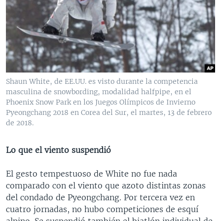
Shaun White, de EE.UU. es visto durante la competencia
masculina de snowbording, modalidad halfpipe, en el
Phoenix Snow Park en los Juegos Olímpicos de Invierno
Pyeongchang 2018 en Corea del Sur, el martes, 13 de febrero
de 2018.
Lo que el viento suspendió
El gesto tempestuoso de White no fue nada
comparado con el viento que azoto distintas zonas
del condado de Pyeongchang. Por tercera vez en
cuatro jornadas, no hubo competiciones de esquí
alpino. Se suspendió también el biatlón individual de