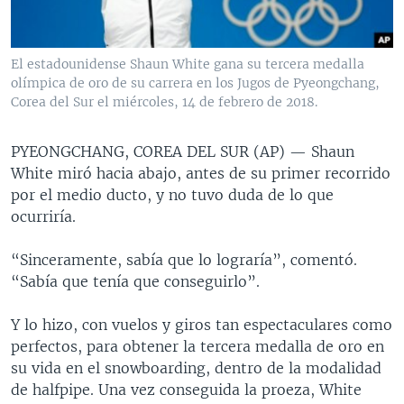
MULTIMEDIA
VENEZUELA
NICARAGUA
ECONOMÍA
PROGRAMAS TV
BRASIL
ENTRETENIMIENTO Y CULTURA
VIDEOS
El estadounidense Shaun White gana su tercera medalla
RADIO
TECNOLOGÍA
FOTOGRAFÍA
EL MUNDO AL DÍA
olímpica de oro de su carrera en los Jugos de Pyeongchang,
Corea del Sur el miércoles, 14 de febrero de 2018.
DIRECT
DEPORTES
AUDIOS
FORO INTERAMERICANO
AVANCE INFORMATIVO
DOCUMENTALES DE LA VOA
CIENCIA Y SALUD
VISIÓN 360
AUDIONOTICIAS
PYEONGCHANG, COREA DEL SUR (AP) —
Shaun
White miró hacia abajo, antes de su primer recorrido
LAS CLAVES
BUENOS DÍAS AMÉRICA
por el medio ducto, y no tuvo duda de lo que
Learning English
PANORAMA
ESTADOS UNIDOS AL DÍA
ocurriría.
SÍGANOS
EL MUNDO AL DÍA [RADIO]
“Sinceramente, sabía que lo lograría”, comentó.
FORO [RADIO]
“Sabía que tenía que conseguirlo”.
DEPORTIVO INTERNACIONAL
Y lo hizo, con vuelos y giros tan espectaculares como
Idiomas
NOTA ECONÓMICA
perfectos, para obtener la tercera medalla de oro en
su vida en el snowboarding, dentro de la modalidad
ENTRETENIMIENTO
de halfpipe. Una vez conseguida la proeza, White