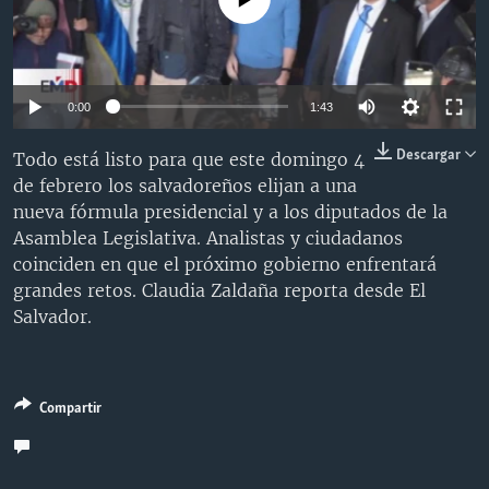
MULTIMEDIA
VENEZUELA
NICARAGUA
ECONOMÍA
PROGRAMAS TV
BRASIL
ENTRETENIMIENTO Y CULTURA
VIDEOS
RADIO
TECNOLOGÍA
FOTOGRAFÍA
EL MUNDO AL DÍA
0:00
1:43
DIRECT
DEPORTES
AUDIOS
FORO INTERAMERICANO
AVANCE INFORMATIVO
Descargar
Todo está listo para que este domingo 4
DOCUMENTALES DE LA VOA
CIENCIA Y SALUD
VISIÓN 360
AUDIONOTICIAS
de febrero los salvadoreños elijan a una
nueva fórmula presidencial y a los diputados de la
LAS CLAVES
BUENOS DÍAS AMÉRICA
Learning English
Asamblea Legislativa. Analistas y ciudadanos
PANORAMA
ESTADOS UNIDOS AL DÍA
coinciden en que el próximo gobierno enfrentará
grandes retos. Claudia Zaldaña reporta desde El
SÍGANOS
EL MUNDO AL DÍA [RADIO]
Salvador.
FORO [RADIO]
DEPORTIVO INTERNACIONAL
Idiomas
Compartir
NOTA ECONÓMICA
ENTRETENIMIENTO