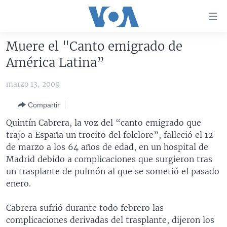
Enlaces
para
accesibilidad
Muere el "Canto emigrado de
Salte
AMÉRICA DEL NORTE
América Latina”
al
ELECCIONES EEUU 2024
EEUU
contenido
marzo 13, 2009
principal
VOA VERIFICA
MÉXICO
ELECCIONES EEUU
Salte
Compartir
AMÉRICA LATINA
HAITÍ
VOTO DIVIDIDO
VOA VERIFICA UCRANIA/RUSIA
al
Quintín Cabrera, la voz del “canto emigrado que
navegador
CHINA EN AMÉRICA LATINA
VOA VERIFICA INMIGRACIÓN
ARGENTINA
trajo a España un trocito del folclore”, falleció el 12
principal
CENTROAMÉRICA
VOA VERIFICA AMÉRICA LATINA
BOLIVIA
de marzo a los 64 años de edad, en un hospital de
Salte
Madrid debido a complicaciones que surgieron tras
a
OTRAS SECCIONES
COLOMBIA
COSTA RICA
un trasplante de pulmón al que se sometió el pasado
búsqueda
ESPECIALES DE LA VOA
CHILE
EL SALVADOR
INMIGRACIÓN
enero.
LIBERTAD DE PRENSA
PERÚ
GUATEMALA
LIBERTAD DE PRENSA
Cabrera sufrió durante todo febrero las
UCRANIA
ECUADOR
HONDURAS
MUNDO
complicaciones derivadas del trasplante, dijeron los