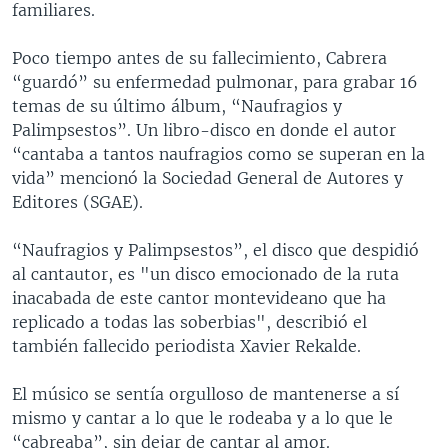
familiares.
MULTIMEDIA
VENEZUELA
NICARAGUA
ECONOMÍA
PROGRAMAS TV
BRASIL
ENTRETENIMIENTO Y CULTURA
VIDEOS
Poco tiempo antes de su fallecimiento, Cabrera
“guardó” su enfermedad pulmonar, para grabar 16
RADIO
TECNOLOGÍA
FOTOGRAFÍA
EL MUNDO AL DÍA
temas de su último álbum, “Naufragios y
DIRECT
DEPORTES
AUDIOS
FORO INTERAMERICANO
AVANCE INFORMATIVO
Palimpsestos”. Un libro-disco en donde el autor
“cantaba a tantos naufragios como se superan en la
DOCUMENTALES DE LA VOA
CIENCIA Y SALUD
VISIÓN 360
AUDIONOTICIAS
vida” mencionó la Sociedad General de Autores y
LAS CLAVES
BUENOS DÍAS AMÉRICA
Editores (SGAE).
Learning English
PANORAMA
ESTADOS UNIDOS AL DÍA
“Naufragios y Palimpsestos”, el disco que despidió
SÍGANOS
EL MUNDO AL DÍA [RADIO]
al cantautor, es "un disco emocionado de la ruta
inacabada de este cantor montevideano que ha
FORO [RADIO]
replicado a todas las soberbias", describió el
DEPORTIVO INTERNACIONAL
también fallecido periodista Xavier Rekalde.
Idiomas
NOTA ECONÓMICA
El músico se sentía orgulloso de mantenerse a sí
ENTRETENIMIENTO
mismo y cantar a lo que le rodeaba y a lo que le
“cabreaba”, sin dejar de cantar al amor.