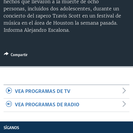
hechos que llevaron a la muerte de ocho
MULTIMEDIA
VENEZUELA
NICARAGUA
ECONOMÍA
personas, incluidos dos adolescentes, durante un
concierto del rapero Travis Scott en un festival de
PROGRAMAS TV
BRASIL
ENTRETENIMIENTO Y CULTURA
VIDEOS
música en el área de Houston la semana pasada.
RADIO
TECNOLOGÍA
FOTOGRAFÍA
EL MUNDO AL DÍA
Informa Alejandro Escalona.
DIRECT
DEPORTES
AUDIOS
FORO INTERAMERICANO
AVANCE INFORMATIVO
DOCUMENTALES DE LA VOA
CIENCIA Y SALUD
VISIÓN 360
AUDIONOTICIAS
Compartir
LAS CLAVES
BUENOS DÍAS AMÉRICA
Learning English
PANORAMA
ESTADOS UNIDOS AL DÍA
SÍGANOS
EL MUNDO AL DÍA [RADIO]
FORO [RADIO]
VEA PROGRAMAS DE TV
DEPORTIVO INTERNACIONAL
VEA PROGRAMAS DE RADIO
Idiomas
NOTA ECONÓMICA
ENTRETENIMIENTO
SÍGANOS