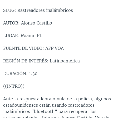
MULTIMEDIA
VENEZUELA
NICARAGUA
ECONOMÍA
SLUG: Rastreadores inalámbricos
PROGRAMAS TV
BRASIL
ENTRETENIMIENTO Y CULTURA
VIDEOS
AUTOR: Alonso Castillo
RADIO
TECNOLOGÍA
FOTOGRAFÍA
EL MUNDO AL DÍA
DIRECT
DEPORTES
AUDIOS
FORO INTERAMERICANO
AVANCE INFORMATIVO
LUGAR: Miami, FL
DOCUMENTALES DE LA VOA
CIENCIA Y SALUD
VISIÓN 360
AUDIONOTICIAS
FUENTE DE VIDEO: AFP VOA
LAS CLAVES
BUENOS DÍAS AMÉRICA
Learning English
REGIÓN DE INTERÉS: Latinoamérica
PANORAMA
ESTADOS UNIDOS AL DÍA
SÍGANOS
EL MUNDO AL DÍA [RADIO]
DURACIÓN: 1:30
FORO [RADIO]
((INTRO))
DEPORTIVO INTERNACIONAL
Idiomas
Ante la respuesta lenta o nula de la policía, algunos
NOTA ECONÓMICA
estadounidenses están usando rastreadores
ENTRETENIMIENTO
inalámbricos “bluetooth” para recuperar los
artículos robados. Informa, Alonso Castillo, Voz de