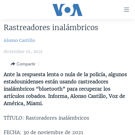
Enlaces
para
accesibilidad
Rastreadores inalámbricos
Salte
AMÉRICA DEL NORTE
al
Alonso Castillo
ELECCIONES EEUU 2024
EEUU
contenido
diciembre 01, 2021
principal
VOA VERIFICA
MÉXICO
ELECCIONES EEUU
Salte
Compartir
AMÉRICA LATINA
HAITÍ
VOTO DIVIDIDO
VOA VERIFICA UCRANIA/RUSIA
al
Ante la respuesta lenta o nula de la policía, algunos
navegador
CHINA EN AMÉRICA LATINA
VOA VERIFICA INMIGRACIÓN
ARGENTINA
estadounidenses están usando rastreadores
principal
CENTROAMÉRICA
VOA VERIFICA AMÉRICA LATINA
BOLIVIA
inalámbricos “bluetooth” para recuperar los
Salte
artículos robados. Informa, Alonso Castillo, Voz de
a
OTRAS SECCIONES
COLOMBIA
COSTA RICA
América, Miami.
búsqueda
ESPECIALES DE LA VOA
CHILE
EL SALVADOR
INMIGRACIÓN
TÍTULO: Rastreadores inalámbricos
LIBERTAD DE PRENSA
PERÚ
GUATEMALA
LIBERTAD DE PRENSA
UCRANIA
ECUADOR
HONDURAS
MUNDO
FECHA: 30 de noviembre de 2021