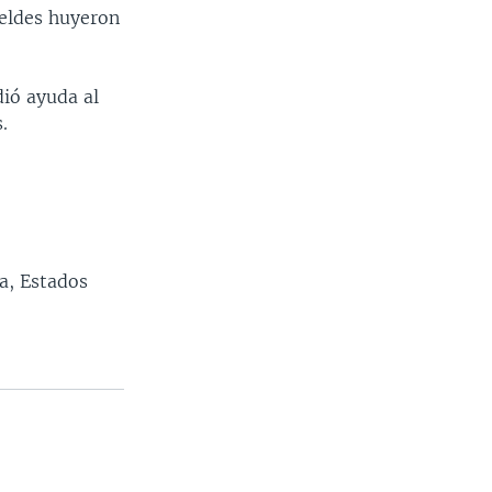
beldes huyeron
dió ayuda al
.
a, Estados