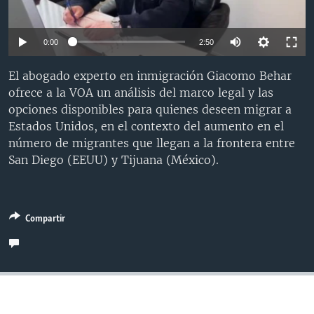
MULTIMEDIA
VENEZUELA
NICARAGUA
ECONOMÍA
PROGRAMAS TV
BRASIL
ENTRETENIMIENTO Y CULTURA
VIDEOS
0:00
2:50
RADIO
TECNOLOGÍA
FOTOGRAFÍA
EL MUNDO AL DÍA
El abogado experto en inmigración Giacomo Behar
DIRECT
DEPORTES
AUDIOS
FORO INTERAMERICANO
AVANCE INFORMATIVO
ofrece a la VOA un análisis del marco legal y las
opciones disponibles para quienes deseen migrar a
DOCUMENTALES DE LA VOA
CIENCIA Y SALUD
VISIÓN 360
AUDIONOTICIAS
Estados Unidos, en el contexto del aumento en el
LAS CLAVES
BUENOS DÍAS AMÉRICA
número de migrantes que llegan a la frontera entre
Learning English
San Diego (EEUU) y Tijuana (México).
PANORAMA
ESTADOS UNIDOS AL DÍA
SÍGANOS
EL MUNDO AL DÍA [RADIO]
FORO [RADIO]
Compartir
DEPORTIVO INTERNACIONAL
Idiomas
NOTA ECONÓMICA
ENTRETENIMIENTO