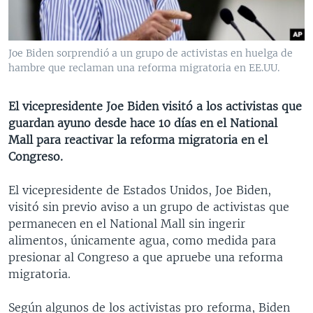
MULTIMEDIA
VENEZUELA
NICARAGUA
ECONOMÍA
PROGRAMAS TV
BRASIL
ENTRETENIMIENTO Y CULTURA
VIDEOS
Joe Biden sorprendió a un grupo de activistas en huelga de
RADIO
TECNOLOGÍA
FOTOGRAFÍA
EL MUNDO AL DÍA
hambre que reclaman una reforma migratoria en EE.UU.
DIRECT
DEPORTES
AUDIOS
FORO INTERAMERICANO
AVANCE INFORMATIVO
El vicepresidente Joe Biden visitó a los activistas que
DOCUMENTALES DE LA VOA
CIENCIA Y SALUD
VISIÓN 360
AUDIONOTICIAS
guardan ayuno desde hace 10 días en el National
LAS CLAVES
BUENOS DÍAS AMÉRICA
Mall para reactivar la reforma migratoria en el
Learning English
Congreso.
PANORAMA
ESTADOS UNIDOS AL DÍA
SÍGANOS
EL MUNDO AL DÍA [RADIO]
El vicepresidente de Estados Unidos, Joe Biden,
visitó sin previo aviso a un grupo de activistas que
FORO [RADIO]
permanecen en el National Mall sin ingerir
DEPORTIVO INTERNACIONAL
alimentos, únicamente agua, como medida para
Idiomas
presionar al Congreso a que apruebe una reforma
NOTA ECONÓMICA
migratoria.
ENTRETENIMIENTO
Según algunos de los activistas pro reforma, Biden