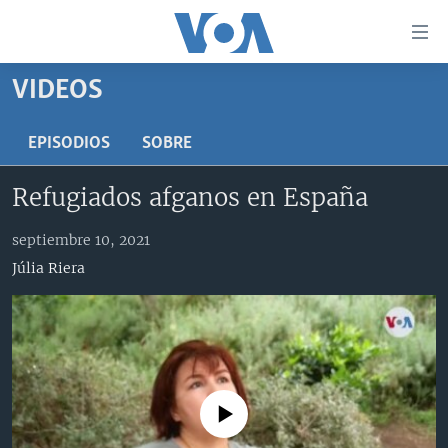
Enlaces
para
accesibilidad
VIDEOS
Salte
AMÉRICA DEL NORTE
al
ELECCIONES EEUU 2024
EEUU
EPISODIOS
SOBRE
contenido
principal
VOA VERIFICA
MÉXICO
ELECCIONES EEUU
Refugiados afganos en España
Salte
AMÉRICA LATINA
HAITÍ
VOTO DIVIDIDO
VOA VERIFICA UCRANIA/RUSIA
al
septiembre 10, 2021
navegador
CHINA EN AMÉRICA LATINA
VOA VERIFICA INMIGRACIÓN
ARGENTINA
Júlia Riera
principal
CENTROAMÉRICA
VOA VERIFICA AMÉRICA LATINA
BOLIVIA
Salte
a
OTRAS SECCIONES
COLOMBIA
COSTA RICA
búsqueda
ESPECIALES DE LA VOA
CHILE
EL SALVADOR
INMIGRACIÓN
LIBERTAD DE PRENSA
PERÚ
GUATEMALA
LIBERTAD DE PRENSA
No media source currently available
UCRANIA
ECUADOR
HONDURAS
MUNDO