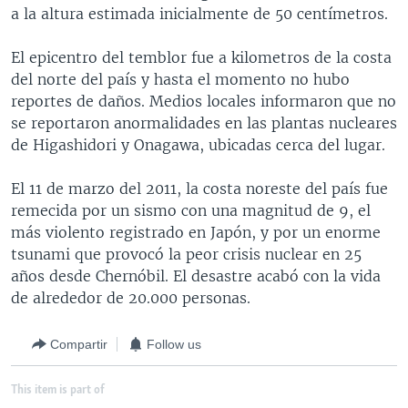
a la altura estimada inicialmente de 50 centímetros.
MULTIMEDIA
VENEZUELA
NICARAGUA
ECONOMÍA
PROGRAMAS TV
BRASIL
ENTRETENIMIENTO Y CULTURA
VIDEOS
El epicentro del temblor fue a kilometros de la costa
del norte del país y hasta el momento no hubo
RADIO
TECNOLOGÍA
FOTOGRAFÍA
EL MUNDO AL DÍA
reportes de daños. Medios locales informaron que no
DIRECT
DEPORTES
AUDIOS
FORO INTERAMERICANO
AVANCE INFORMATIVO
se reportaron anormalidades en las plantas nucleares
de Higashidori y Onagawa, ubicadas cerca del lugar.
DOCUMENTALES DE LA VOA
CIENCIA Y SALUD
VISIÓN 360
AUDIONOTICIAS
LAS CLAVES
BUENOS DÍAS AMÉRICA
El 11 de marzo del 2011, la costa noreste del país fue
Learning English
remecida por un sismo con una magnitud de 9, el
PANORAMA
ESTADOS UNIDOS AL DÍA
más violento registrado en Japón, y por un enorme
SÍGANOS
EL MUNDO AL DÍA [RADIO]
tsunami que provocó la peor crisis nuclear en 25
años desde Chernóbil. El desastre acabó con la vida
FORO [RADIO]
de alrededor de 20.000 personas.
DEPORTIVO INTERNACIONAL
Idiomas
NOTA ECONÓMICA
Compartir
Follow us
ENTRETENIMIENTO
This item is part of