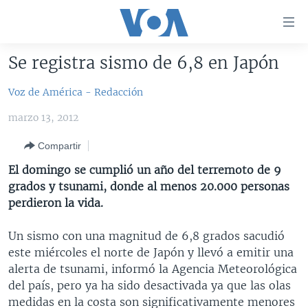
Enlaces
para
accesibilidad
Se registra sismo de 6,8 en Japón
Salte
AMÉRICA DEL NORTE
al
Voz de América - Redacción
ELECCIONES EEUU 2024
EEUU
contenido
marzo 13, 2012
principal
VOA VERIFICA
MÉXICO
ELECCIONES EEUU
Salte
Compartir
AMÉRICA LATINA
HAITÍ
VOTO DIVIDIDO
VOA VERIFICA UCRANIA/RUSIA
al
El domingo se cumplió un año del terremoto de 9
navegador
CHINA EN AMÉRICA LATINA
VOA VERIFICA INMIGRACIÓN
ARGENTINA
grados y tsunami, donde al menos 20.000 personas
principal
CENTROAMÉRICA
VOA VERIFICA AMÉRICA LATINA
BOLIVIA
perdieron la vida.
Salte
a
OTRAS SECCIONES
COLOMBIA
COSTA RICA
Un sismo con una magnitud de 6,8 grados sacudió
búsqueda
ESPECIALES DE LA VOA
CHILE
EL SALVADOR
INMIGRACIÓN
este miércoles el norte de Japón y llevó a emitir una
alerta de tsunami, informó la Agencia Meteorológica
LIBERTAD DE PRENSA
PERÚ
GUATEMALA
LIBERTAD DE PRENSA
del país, pero ya ha sido desactivada ya que las olas
UCRANIA
ECUADOR
HONDURAS
MUNDO
medidas en la costa son significativamente menores