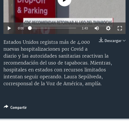
MULTIMEDIA
VENEZUELA
NICARAGUA
ECONOMÍA
PROGRAMAS TV
BRASIL
ENTRETENIMIENTO Y CULTURA
VIDEOS
RADIO
TECNOLOGÍA
FOTOGRAFÍA
EL MUNDO AL DÍA
0:00
1:43
DIRECT
DEPORTES
AUDIOS
FORO INTERAMERICANO
AVANCE INFORMATIVO
Descargar
Estados Unidos registra más de 4.000
DOCUMENTALES DE LA VOA
CIENCIA Y SALUD
VISIÓN 360
AUDIONOTICIAS
nuevas hospitalizaciones por Covid a
diario y las autoridades sanitarias reactivan la
LAS CLAVES
BUENOS DÍAS AMÉRICA
Learning English
recomendación del uso de tapabocas. Mientras,
PANORAMA
ESTADOS UNIDOS AL DÍA
hospitales en estados con recursos limitados
intentan seguir operando. Laura Sepúlveda,
SÍGANOS
EL MUNDO AL DÍA [RADIO]
corresponsal de la Voz de América, amplía.
FORO [RADIO]
DEPORTIVO INTERNACIONAL
Idiomas
Compartir
NOTA ECONÓMICA
ENTRETENIMIENTO