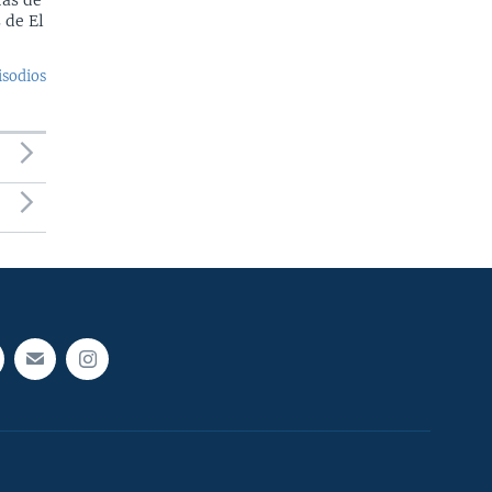
 de El
isodios