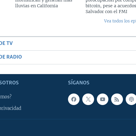
lluvias en California
bitcoin, pese a acuerdos
Salvador con el FMI
Vea todos los ep
DE TV
DE RADIO
SOTROS
SÍGANOS
omos?
privacidad