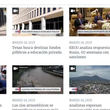
MARZO 14, 2025
MARZO 14, 2025
Texas busca destinar fondos
EEUU analiza respuesta
públicos a educación privada
Rusia, G7 amenaza con
sanciones
MARZO 14, 2025
MARZO 14, 2025
o
Los ríos atmosféricos se
Analistas expresan
intensifican y generan más
preocupación por compr