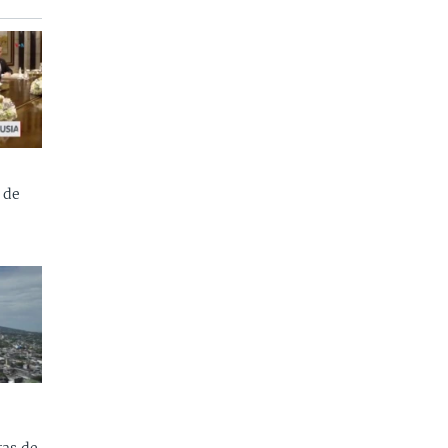
 de
as de