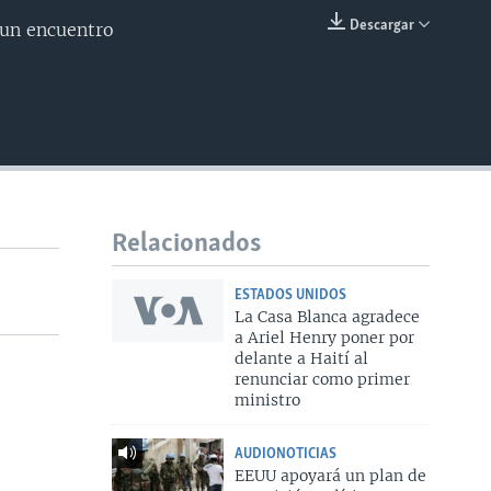
Descargar
 un encuentro
INSERTAR
Relacionados
ESTADOS UNIDOS
La Casa Blanca agradece
a Ariel Henry poner por
delante a Haití al
renunciar como primer
ministro
AUDIONOTICIAS
EEUU apoyará un plan de