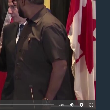
able
2:04