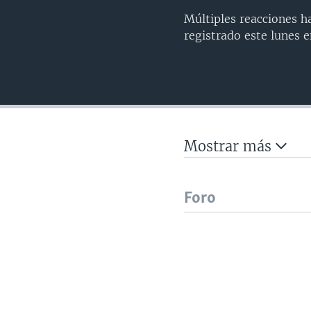
Múltiples reacciones h
registrado este lunes 
Mostrar más
Foro