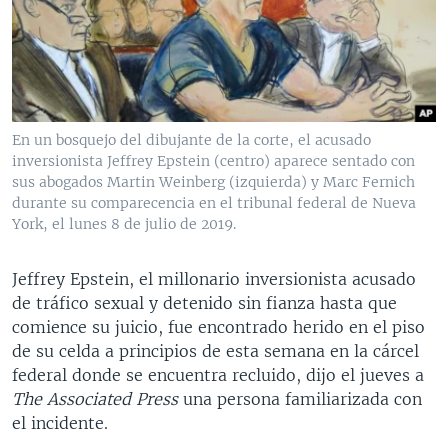
MULTIMEDIA
VENEZUELA
NICARAGUA
ECONOMÍA
PROGRAMAS TV
BRASIL
ENTRETENIMIENTO Y CULTURA
VIDEOS
RADIO
TECNOLOGÍA
FOTOGRAFÍA
EL MUNDO AL DÍA
DIRECT
DEPORTES
AUDIOS
FORO INTERAMERICANO
AVANCE INFORMATIVO
En un bosquejo del dibujante de la corte, el acusado
inversionista Jeffrey Epstein (centro) aparece sentado con
DOCUMENTALES DE LA VOA
CIENCIA Y SALUD
VISIÓN 360
AUDIONOTICIAS
sus abogados Martin Weinberg (izquierda) y Marc Fernich
LAS CLAVES
BUENOS DÍAS AMÉRICA
durante su comparecencia en el tribunal federal de Nueva
Learning English
York, el lunes 8 de julio de 2019.
PANORAMA
ESTADOS UNIDOS AL DÍA
SÍGANOS
EL MUNDO AL DÍA [RADIO]
Jeffrey Epstein, el millonario inversionista acusado
de tráfico sexual y detenido sin fianza hasta que
FORO [RADIO]
comience su juicio, fue encontrado herido en el piso
DEPORTIVO INTERNACIONAL
de su celda a principios de esta semana en la cárcel
Idiomas
federal donde se encuentra recluido, dijo el jueves a
NOTA ECONÓMICA
The Associated Press
una persona familiarizada con
ENTRETENIMIENTO
el incidente.