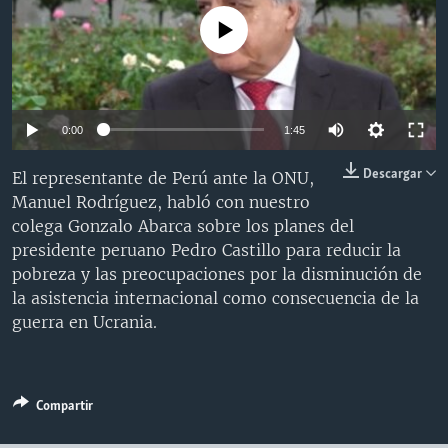
MULTIMEDIA
VENEZUELA
NICARAGUA
ECONOMÍA
No media source currently available
PROGRAMAS TV
BRASIL
ENTRETENIMIENTO Y CULTURA
VIDEOS
RADIO
TECNOLOGÍA
FOTOGRAFÍA
EL MUNDO AL DÍA
DIRECT
DEPORTES
AUDIOS
FORO INTERAMERICANO
AVANCE INFORMATIVO
0:00
1:45
DOCUMENTALES DE LA VOA
CIENCIA Y SALUD
VISIÓN 360
AUDIONOTICIAS
Descargar
El representante de Perú ante la ONU,
LAS CLAVES
BUENOS DÍAS AMÉRICA
Manuel Rodríguez, habló con nuestro
Learning English
colega Gonzalo Abarca sobre los planes del
PANORAMA
ESTADOS UNIDOS AL DÍA
presidente peruano Pedro Castillo para reducir la
SÍGANOS
EL MUNDO AL DÍA [RADIO]
pobreza y las preocupaciones por la disminución de
la asistencia internacional como consecuencia de la
FORO [RADIO]
guerra en Ucrania.
DEPORTIVO INTERNACIONAL
Idiomas
NOTA ECONÓMICA
Compartir
ENTRETENIMIENTO