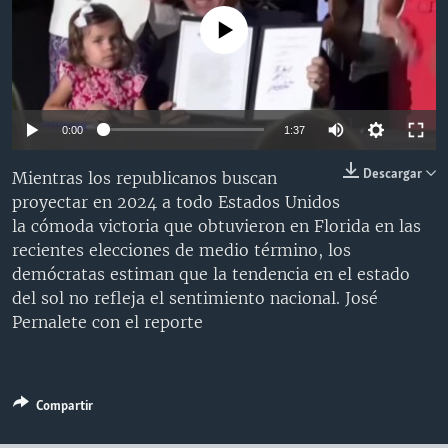
MULTIMEDIA
VENEZUELA
NICARAGUA
ECONOMÍA
No media source currently available
PROGRAMAS TV
BRASIL
ENTRETENIMIENTO Y CULTURA
VIDEOS
RADIO
TECNOLOGÍA
FOTOGRAFÍA
EL MUNDO AL DÍA
DIRECT
DEPORTES
AUDIOS
FORO INTERAMERICANO
AVANCE INFORMATIVO
0:00
1:37
DOCUMENTALES DE LA VOA
CIENCIA Y SALUD
VISIÓN 360
AUDIONOTICIAS
Descargar
Mientras los republicanos buscan
LAS CLAVES
BUENOS DÍAS AMÉRICA
proyectar en 2024 a todo Estados Unidos
Learning English
la cómoda victoria que obtuvieron en Florida en las
PANORAMA
ESTADOS UNIDOS AL DÍA
recientes elecciones de medio término, los
SÍGANOS
EL MUNDO AL DÍA [RADIO]
demócratas estiman que la tendencia en el estado
del sol no refleja el sentimiento nacional. José
FORO [RADIO]
Pernalete con el reporte
DEPORTIVO INTERNACIONAL
Idiomas
NOTA ECONÓMICA
Compartir
ENTRETENIMIENTO