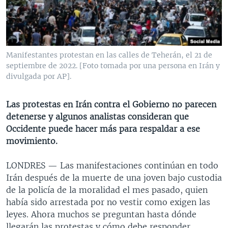
MULTIMEDIA
VENEZUELA
NICARAGUA
ECONOMÍA
PROGRAMAS TV
BRASIL
ENTRETENIMIENTO Y CULTURA
VIDEOS
RADIO
TECNOLOGÍA
FOTOGRAFÍA
EL MUNDO AL DÍA
Manifestantes protestan en las calles de Teherán, el 21 de
DIRECT
DEPORTES
AUDIOS
FORO INTERAMERICANO
AVANCE INFORMATIVO
septiembre de 2022. [Foto tomada por una persona en Irán y
divulgada por AP].
DOCUMENTALES DE LA VOA
CIENCIA Y SALUD
VISIÓN 360
AUDIONOTICIAS
LAS CLAVES
BUENOS DÍAS AMÉRICA
Las protestas en Irán contra el Gobierno no parecen
Learning English
detenerse y algunos analistas consideran que
PANORAMA
ESTADOS UNIDOS AL DÍA
Occidente puede hacer más para respaldar a ese
SÍGANOS
EL MUNDO AL DÍA [RADIO]
movimiento.
FORO [RADIO]
LONDRES —
Las manifestaciones continúan en todo
DEPORTIVO INTERNACIONAL
Irán después de la muerte de una joven bajo custodia
Idiomas
de la policía de la moralidad el mes pasado, quien
NOTA ECONÓMICA
había sido arrestada por no vestir como exigen las
ENTRETENIMIENTO
leyes. Ahora muchos se preguntan hasta dónde
llegarán las protestas y cómo debe responder