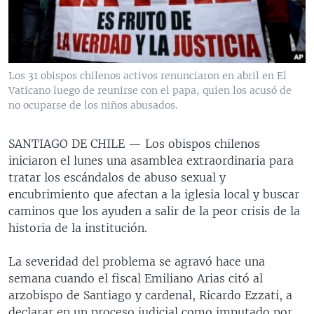
MULTIMEDIA
VENEZUELA
NICARAGUA
ECONOMÍA
PROGRAMAS TV
BRASIL
ENTRETENIMIENTO Y CULTURA
VIDEOS
RADIO
TECNOLOGÍA
FOTOGRAFÍA
EL MUNDO AL DÍA
Los 31 obispos chilenos activos renunciaron en abril en El
DIRECT
DEPORTES
AUDIOS
FORO INTERAMERICANO
AVANCE INFORMATIVO
Vaticano luego de reunirse con el papa, quien los acusó de
no ocuparse de los niños abusados.
DOCUMENTALES DE LA VOA
CIENCIA Y SALUD
VISIÓN 360
AUDIONOTICIAS
LAS CLAVES
BUENOS DÍAS AMÉRICA
SANTIAGO DE CHILE —
Los obispos chilenos
Learning English
iniciaron el lunes una asamblea extraordinaria para
PANORAMA
ESTADOS UNIDOS AL DÍA
tratar los escándalos de abuso sexual y
SÍGANOS
EL MUNDO AL DÍA [RADIO]
encubrimiento que afectan a la iglesia local y buscar
caminos que los ayuden a salir de la peor crisis de la
FORO [RADIO]
historia de la institución.
DEPORTIVO INTERNACIONAL
Idiomas
La severidad del problema se agravó hace una
NOTA ECONÓMICA
semana cuando el fiscal Emiliano Arias citó al
ENTRETENIMIENTO
arzobispo de Santiago y cardenal, Ricardo Ezzati, a
declarar en un proceso judicial como imputado por